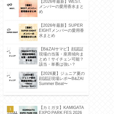
【2026年最新】WEST.
メンバーの愛用香水まと
め
【2026年最新】SUPER
EIGHTメンバーの愛用香
水まとめ
【B&ZAIサマビ】顔認証
現場の当落・座席傾向ま
とめ！サイチェン可能？
該当・単番は強い？
【2026夏】ジュニア夏の
顔認証現場レポ〜B&ZAI
Summer Beat〜
【カミガタ】KAMIGATA
EXPO PARK FES 2026