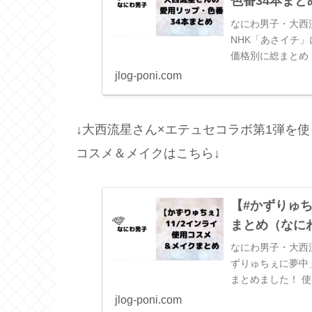
色番34本まと
なにわ男子・大西
NHK「あさイチ
価格別に総まとめ
ちぇリップ”を手
jlog-poni.com
↓大西流星さん×エテュセコラボ第1弾を
コスメ＆メイクはこちら↓
【#かずりゅ
まとめ（なに
なにわ男子・大西
ずりゅちぇに夢中
まとめました！ 
こだわりの使い方
jlog-poni.com