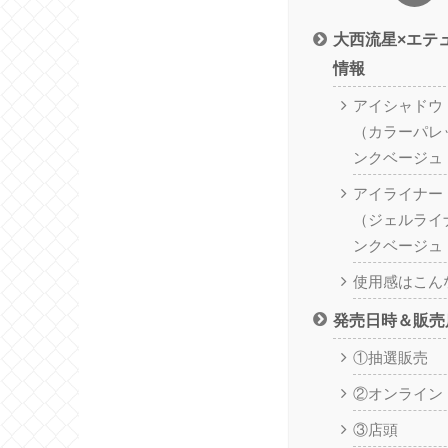
大西流星×エテ
情報
アイシャドウ
（カラーパレッ
ンクベージュ
アイライナー
（ジェルライナ
ンクベージュ
使用感はこん
発売日時＆販売
①抽選販売
②オンライン
③店頭